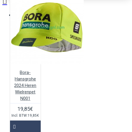
Je winkelwagentje is leeg!
Bora-
Hansgrohe
2024 Heren
Wielrenpet
N001
19,85€
Incl. BTW:19,85€