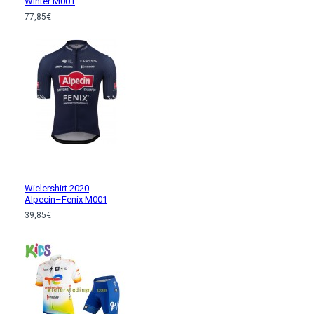
Winter M001
77,85€
Wielershirt 2020
Alpecin–Fenix M001
39,85€