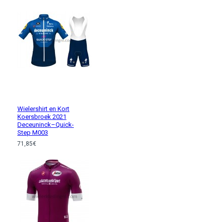
Wielershirt en Kort
Koersbroek 2021
Deceuninck–Quick-
Step M003
71,85€