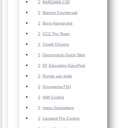
BARDIANI CSF
Bianchi Countervail
Bora-Hansgrohe
CCC Pro Team
Cinelli Chrome
Deceuninck-Quick-Step
EF Education-EasyPost
Ronde van Italië
Groupama-FDJ
IAM Cycling
Ineos Grenadiers
Leopard Pro Cycling