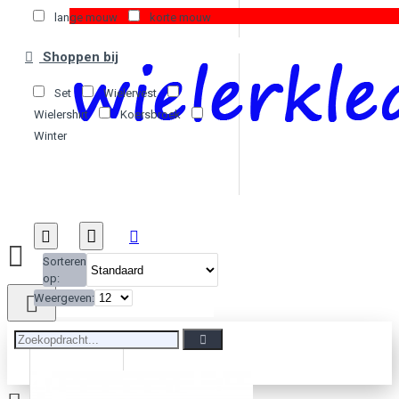
lange mouw
korte mouw
Shoppen bij
Set
Wielervest
Wielershirt
Koersbroek
Winter
Sorteren
op:
Weergeven: