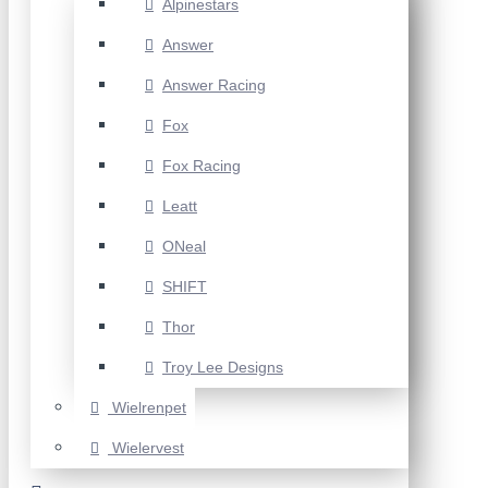
Alpinestars
Answer
Answer Racing
Fox
Fox Racing
Leatt
ONeal
SHIFT
Thor
Troy Lee Designs
Wielrenpet
Wielervest