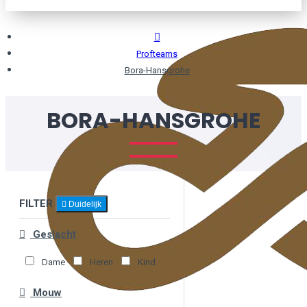
Profteams
Bora-Hansgrohe
BORA-HANSGROHE
FILTER
Duidelijk
Geslacht
Dame
Heren
Kind
Mouw