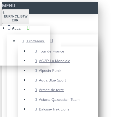
MENU
€
EUR/INCL. BTW
EUR
ALLE
Profteams
Tour de France
AG2R La Mondiale
Alpecin-Fenix
Aqua Blue Sport
Armée de terre
Astana Qazaqstan Team
Baloise-Trek Lions