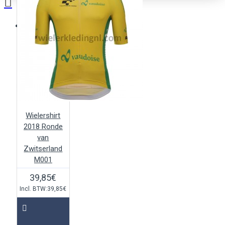
Je winkelwagentje is leeg!
Wielershirt
2018 Ronde
van
Zwitserland
M001
39,85€
Incl. BTW:39,85€