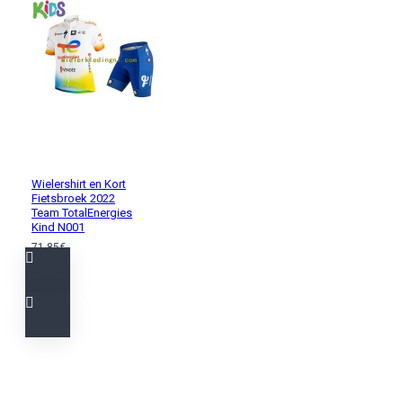
Wielershirt en Kort
Fietsbroek 2022
Team TotalEnergies
Kind N001
71,85€