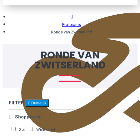
Profteams
Ronde van Zwitserland
RONDE VAN
ZWITSERLAND
FILTER
Duidelijk
Shoppen bij
Set
Wielershirt