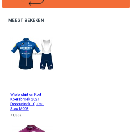
MEEST BEKEKEN
Wielershirt en Kort
Koersbroek 2021
Deceuninck–Quick-
Step M003
71,85€