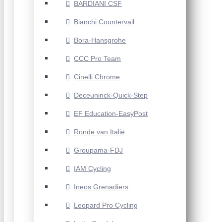
BARDIANI CSF
Bianchi Countervail
Bora-Hansgrohe
CCC Pro Team
Cinelli Chrome
Deceuninck-Quick-Step
EF Education-EasyPost
Ronde van Italië
Groupama-FDJ
IAM Cycling
Ineos Grenadiers
Leopard Pro Cycling