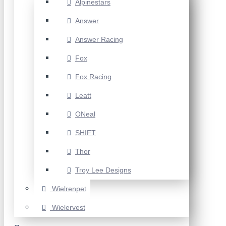
Alpinestars
Answer
Answer Racing
Fox
Fox Racing
Leatt
ONeal
SHIFT
Thor
Troy Lee Designs
Wielrenpet
Wielervest