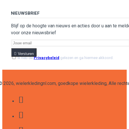
NIEUWSBRIEF
Blijf op de hoogte van nieuws en acties door u aan te meld
voor onze nieuwsbrief
Versturen
Ik heb de
Privacybeleid
gelezen en ga hiermee akkoord.
 ©
2026
, wielerkledingnl.com, goedkope wielerkleding, Alle rec