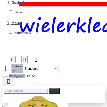
Geslacht
Heren
Mouw
korte mouw
Sorteren
op:
Weergeven: