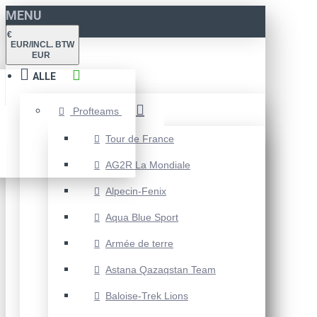
MENU
€
EUR/INCL. BTW
EUR
ALLE
Profteams
Tour de France
AG2R La Mondiale
Alpecin-Fenix
Aqua Blue Sport
Armée de terre
Astana Qazaqstan Team
Baloise-Trek Lions