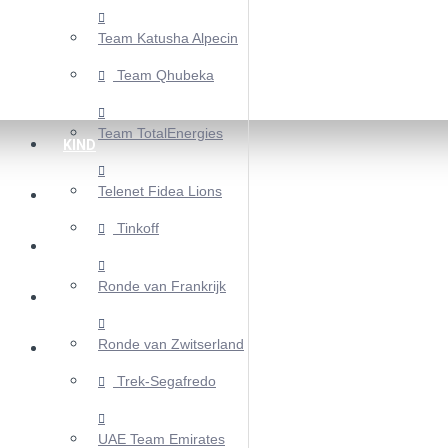
Team Katusha Alpecin
Team Qhubeka
Team TotalEnergies
KIND
Telenet Fidea Lions
DAME
Tinkoff
MTB
Ronde van Frankrijk
WIELRENPET
Ronde van Zwitserland
WIELERVEST
Trek-Segafredo
UAE Team Emirates