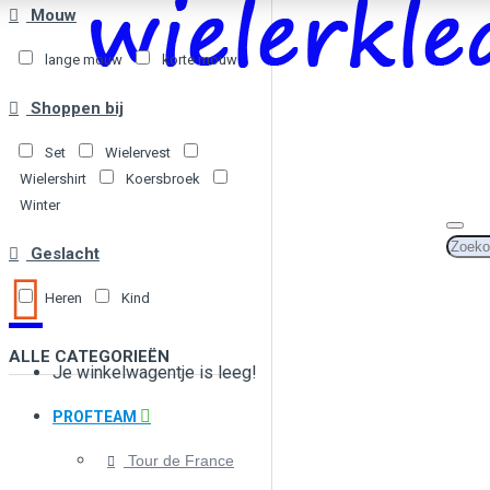
Mouw
lange mouw
korte mouw
Shoppen bij
Set
Wielervest
Wielershirt
Koersbroek
Winter
Geslacht
Heren
Kind
ALLE CATEGORIEËN
Je winkelwagentje is leeg!
PROFTEAM
Tour de France