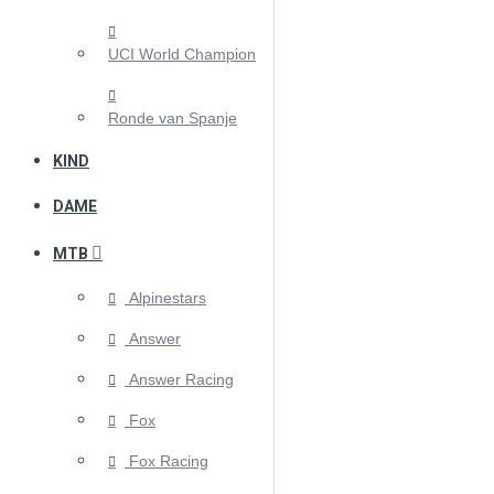
UCI World Champion
Ronde van Spanje
KIND
DAME
MTB
Alpinestars
Answer
Answer Racing
Fox
Fox Racing