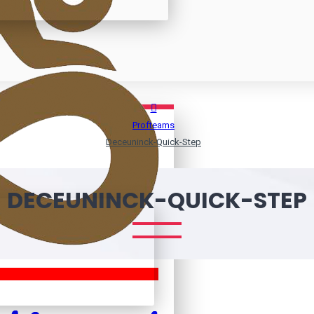
Profteams
Deceuninck-Quick-Step
DECEUNINCK-QUICK-STEP