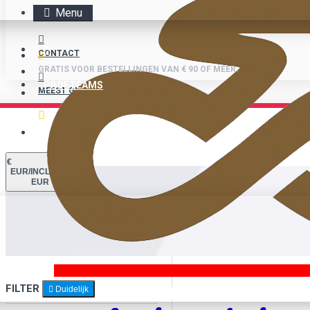
Menu
CONTACT
GRATIS VOOR BESTELLINGEN VAN € 90 OF MEER.
PROFTEAMS
MEEST GESTELDE VRAGEN
GRATIS VOOR BESTELLINGEN VAN € 90 OF MEER.
€
EUR/INCL. BTW
EUR
FILTER
Duidelijk