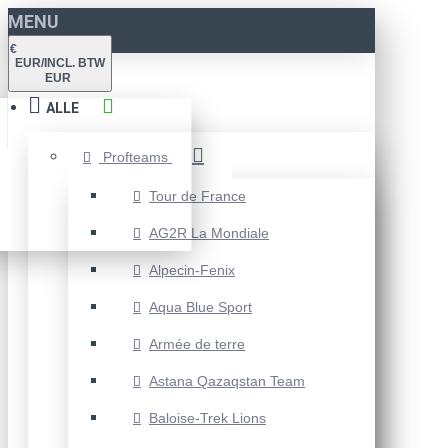
MENU
€
EUR/INCL. BTW
EUR
ALLE
Profteams
Tour de France
AG2R La Mondiale
Alpecin-Fenix
Aqua Blue Sport
Armée de terre
Astana Qazaqstan Team
Baloise-Trek Lions