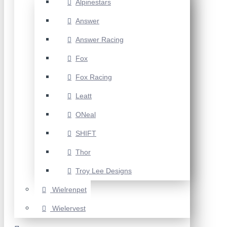
Alpinestars
Answer
Answer Racing
Fox
Fox Racing
Leatt
ONeal
SHIFT
Thor
Troy Lee Designs
Wielrenpet
Wielervest