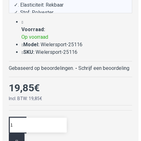
✓. Elasticiteit: Rekbaar
✓. Stof: Polyester
✓. Wasvoorschrift: Nat en Droog Reinigen,
Wasbaar, Liggend drogen
Voorraad:
Op voorraad
Model:
Wielersport-25116
SKU:
Wielersport-25116
Gebaseerd op beoordelingen.
-
Schrijf een beoordeling
19,85€
Incl. BTW: 19,85€