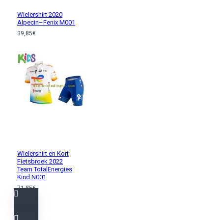
Wielershirt 2020
Alpecin–Fenix M001
39,85€
Wielershirt en Kort
Fietsbroek 2022
Team TotalEnergies
Kind N001
71,85€