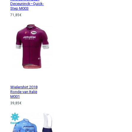
Deceuninck–Quick-
Step M003
71,85€
Wielershirt 2018
Ronde van Italië
M001
39,85€