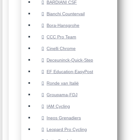
BARDIANI CSF
Bianchi Countervail
Bora-Hansgrohe
CCC Pro Team
Cinelli Chrome
Deceuninck-Quick-Step
EF Education-EasyPost
Ronde van Italië
Groupama-FDJ
IAM Cycling
Ineos Grenadiers
Leopard Pro Cycling