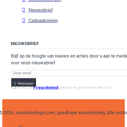
Nieuwsbrief
Cadeaubonnen
NIEUWSBRIEF
Blijf op de hoogte van nieuws en acties door u aan te meld
voor onze nieuwsbrief
Versturen
Ik heb de
Privacybeleid
gelezen en ga hiermee akkoord.
 ©
2026
, wielerkledingnl.com, goedkope wielerkleding, Alle rec