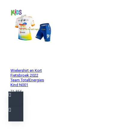
Wielershirt en Kort
Fietsbroek 2022
Team TotalEnergies
Kind N001
71,85€