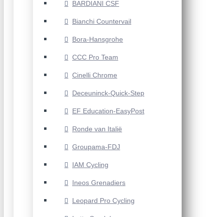
BARDIANI CSF
Bianchi Countervail
Bora-Hansgrohe
CCC Pro Team
Cinelli Chrome
Deceuninck-Quick-Step
EF Education-EasyPost
Ronde van Italië
Groupama-FDJ
IAM Cycling
Ineos Grenadiers
Leopard Pro Cycling