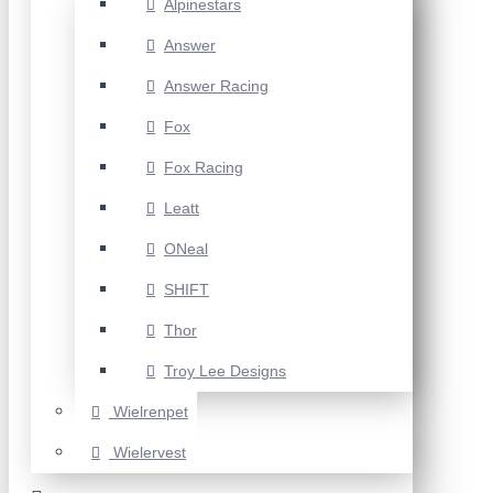
Alpinestars
Answer
Answer Racing
Fox
Fox Racing
Leatt
ONeal
SHIFT
Thor
Troy Lee Designs
Wielrenpet
Wielervest