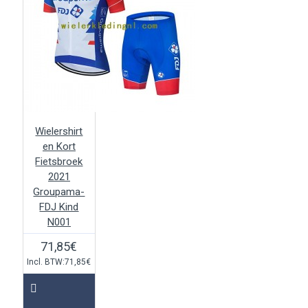
Wielershirt
en Kort
Fietsbroek
2021
Groupama-
FDJ Kind
N001
71,85€
Incl. BTW:71,85€