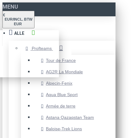
MENU
€
EUR/INCL. BTW
EUR
ALLE
Profteams
Tour de France
AG2R La Mondiale
Alpecin-Fenix
Aqua Blue Sport
Armée de terre
Astana Qazaqstan Team
Baloise-Trek Lions