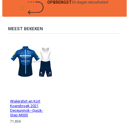
OPBRENGST
30 dagen retourbeleid
MEEST BEKEKEN
Wielershirt en Kort
Koersbroek 2021
Deceuninck–Quick-
Step M003
71,85€