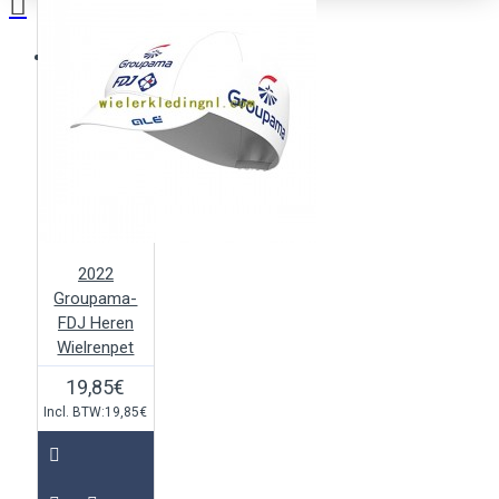
Je winkelwagentje is leeg!
2022
Groupama-
FDJ Heren
Wielrenpet
19,85€
Incl. BTW:19,85€