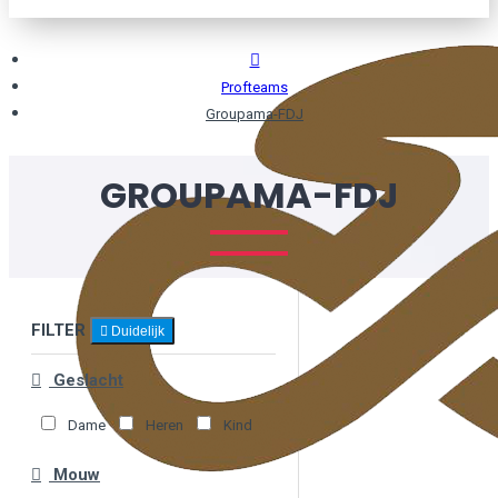
Profteams
Groupama-FDJ
GROUPAMA-FDJ
FILTER
Duidelijk
Geslacht
Dame
Heren
Kind
Mouw