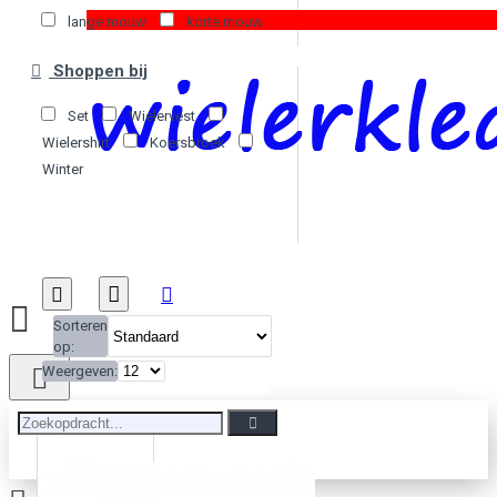
lange mouw
korte mouw
Shoppen bij
Set
Wielervest
Wielershirt
Koersbroek
Winter
Sorteren
op:
Weergeven: