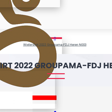
Wielershirt 2022 Groupama-FDJ Heren N003
IRT 2022 GROUPAMA-FDJ H