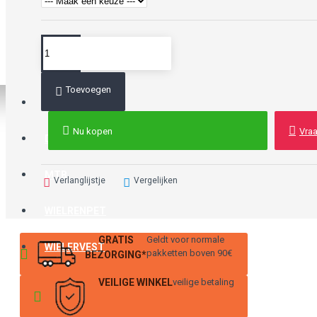
Toevoegen
KIND
Nu kopen
Vraa
DAME
MTB
Verlanglijstje
Vergelijken
WIELRENPET
GRATIS
Geldt voor normale
WIELERVEST
pakketten boven 90€
BEZORGING*
VEILIGE WINKEL
veilige betaling