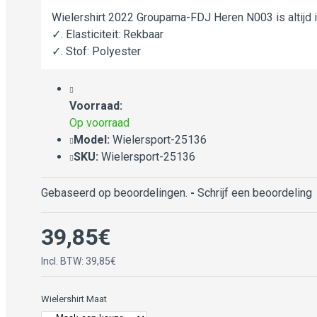
Wielershirt 2022 Groupama-FDJ Heren N003 is altijd i
✓. Elasticiteit: Rekbaar
✓. Stof: Polyester
✓. Wasvoorschrift: Nat en Droog Reinigen, Wasbaar, 
Voorraad:
Op voorraad
Model:
Wielersport-25136
SKU:
Wielersport-25136
Gebaseerd op beoordelingen.
-
Schrijf een beoordeling
39,85€
Incl. BTW: 39,85€
Wielershirt Maat