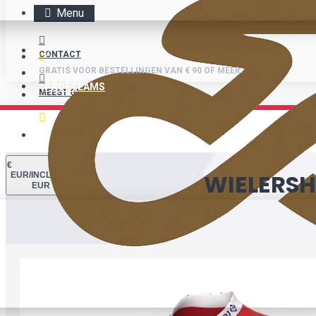
Menu
CONTACT
GRATIS VOOR BESTELLINGEN VAN € 90 OF MEER.
PROFTEAMS
MEEST GESTELDE VRAGEN
GRATIS VOOR BESTELLINGEN VAN € 90 OF MEER.
€
WIELERSH
EUR/INCL. BTW
EUR