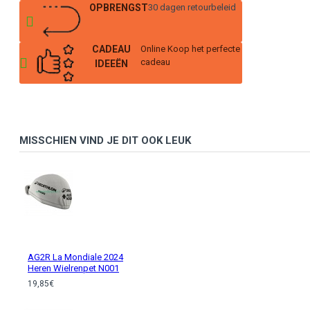
OPBRENGST
30 dagen retourbeleid
CADEAU
Online Koop het perfecte
cadeau
IDEEËN
MISSCHIEN VIND JE DIT OOK LEUK
AG2R La Mondiale 2024
Heren Wielrenpet N001
19,85€